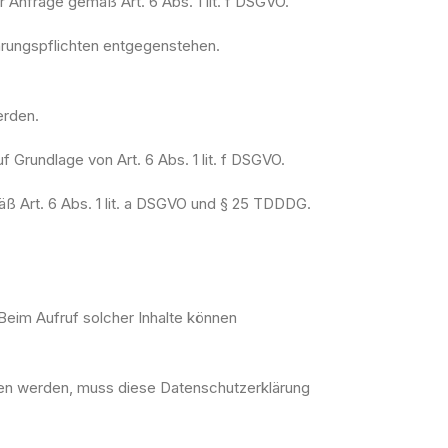
r Anfrage gemäß Art. 6 Abs. 1 lit. f DSGVO.
hrungspflichten entgegenstehen.
erden.
 Grundlage von Art. 6 Abs. 1 lit. f DSGVO.
äß Art. 6 Abs. 1 lit. a DSGVO und § 25 TDDDG.
 Beim Aufruf solcher Inhalte können
den werden, muss diese Datenschutzerklärung