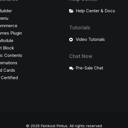
Builder
Help Center & Docs
enu
ommerce
Tutorials
ames Plugin
Video Tutorials
Module
t Block
c Contents
Chat Now
imations
Pre-Sale Chat
d Cards
ertified
© 2026 Feinkost Pintus.
All rights reserved