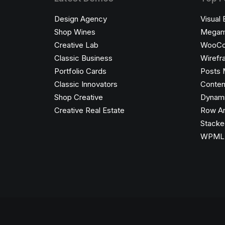
Design Agency
Visual 
Shop Wines
Megam
Creative Lab
WooC
Classic Business
Wirefr
Portfolio Cards
Posts 
Classic Innovators
Conten
Shop Creative
Dynami
Creative Real Estate
Row An
Stacke
WPML C